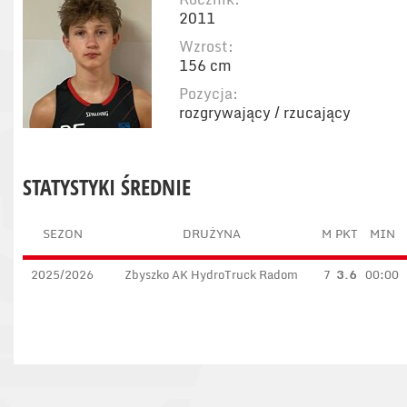
2011
Wzrost:
156 cm
Pozycja:
rozgrywający / rzucający
STATYSTYKI ŚREDNIE
SEZON
DRUŻYNA
M
PKT
MIN
2025/2026
Zbyszko AK HydroTruck Radom
7
3.6
00:00