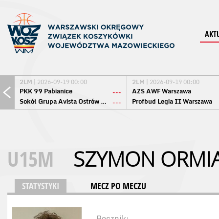
AKT
2LM
| 2026-09-19 00:00
2LM
| 2026-09-19 00:00
PKK 99 Pabianice
AZS AWF Warszawa
---
Sokół Grupa Avista Ostrów Maz.
Profbud Legia II Warszawa
---
U15M
SZYMON ORMIA
STATYSTYKI
MECZ PO MECZU
Rocznik: