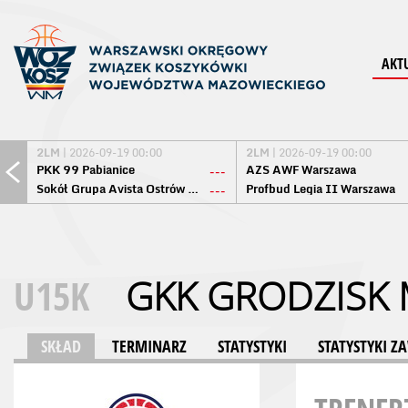
AKT
2LM
| 2026-09-19 00:00
2LM
| 2026-09-19 00:00
PKK 99 Pabianice
AZS AWF Warszawa
---
Sokół Grupa Avista Ostrów Maz.
Profbud Legia II Warszawa
---
U15K
GKK GRODZISK 
SKŁAD
TERMINARZ
STATYSTYKI
STATYSTYKI 