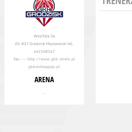
TRENER
Westfala 3a
05-827 Grodzisk Mazowiecki tel.
662168147
fax. ---
http://www.gkk.strefa.pl
gkkonline@wp.pl
ARENA
, ,