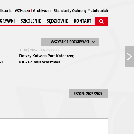
istoria
WZKosze
Archiwum
Standardy Ochrony Małoletnich
GRYWKI
SZKOLENIE
SĘDZIOWIE
KONTAKT
WSZYSTKIE ROZGRYWKI
1LM
| 2026-09-26 18:00
Datzzy Kotwica Port Kołobrzeg
---
---
ki
KKS Polonia Warszawa
---
---
SEZON: 2026/2027