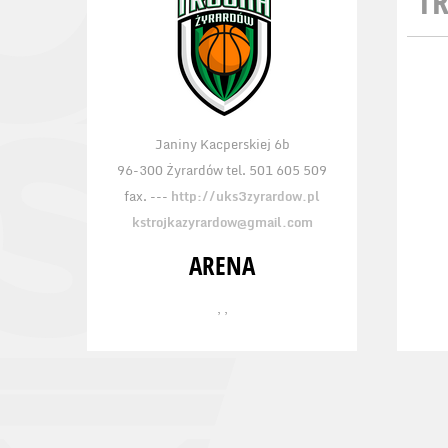
TR
Janiny Kacperskiej 6b
96-300 Żyrardów tel. 501 605 509
fax. ---
http://uks3zyrardow.pl
kstrojkazyrardow@gmail.com
ARENA
, ,