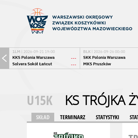
1LM
| 2026-09-21 19:00
BLK
| 2026-09-26 00:00
KKS Polonia Warszawa
SKK Polonia Warszawa
---
Solvera Sokół Łańcut
MKS Pruszków
---
U15K
KS TRÓJKA 
SKŁAD
TERMINARZ
STATYSTYKI
STA