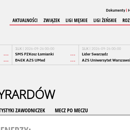
Dokumenty
H
AKTUALNOŚCI
ZWIĄZEK
LIGI MĘSKIE
LIGI ŻEŃSKIE
ROZ
1LK
| 2026-09-26 00:00
1LK
| 2026-09-26 00:00
SMS PZKosz Łomianki
Lider Swarzędz
---
---
B4EK AZS UMed
AZS Uniwersytet Warszaws
---
---
ŻYRARDÓW
TYSTYKI ZAWODNICZEK
MECZ PO MECZU