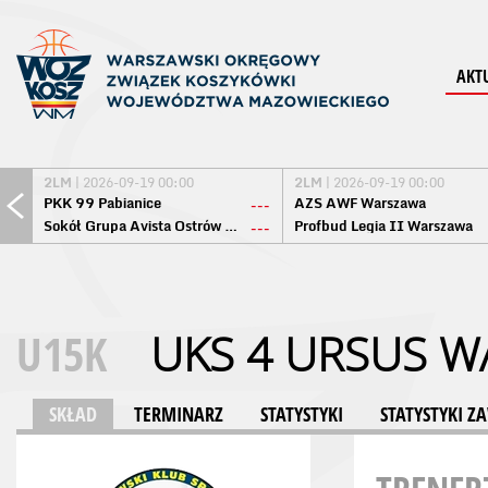
AKT
2LM
| 2026-09-19 00:00
2LM
| 2026-09-19 00:00
PKK 99 Pabianice
AZS AWF Warszawa
---
Sokół Grupa Avista Ostrów Maz.
Profbud Legia II Warszawa
---
U15K
UKS 4 URSUS 
SKŁAD
TERMINARZ
STATYSTYKI
STATYSTYKI 