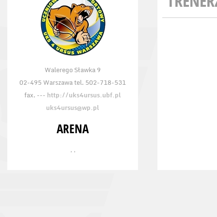
TRENER
Walerego Sławka 9
02-495 Warszawa tel. 502-718-531
fax. ---
http://uks4ursus.ubf.pl
uks4ursus@wp.pl
ARENA
, ,