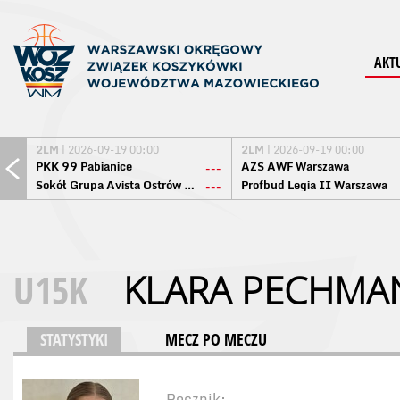
AKT
2LM
| 2026-09-19 00:00
2LM
| 2026-09-19 00:00
PKK 99 Pabianice
AZS AWF Warszawa
---
Sokół Grupa Avista Ostrów Maz.
Profbud Legia II Warszawa
---
U15K
KLARA PECHMA
STATYSTYKI
MECZ PO MECZU
Rocznik: