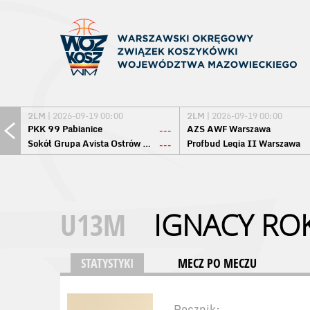
2LM
| 2026-09-19 00:00
2LM
| 2026-09-19 00:00
PKK 99 Pabianice
AZS AWF Warszawa
---
Sokół Grupa Avista Ostrów Maz.
Profbud Legia II Warszawa
---
U13M
IGNACY ROK
STATYSTYKI
MECZ PO MECZU
Rocznik: