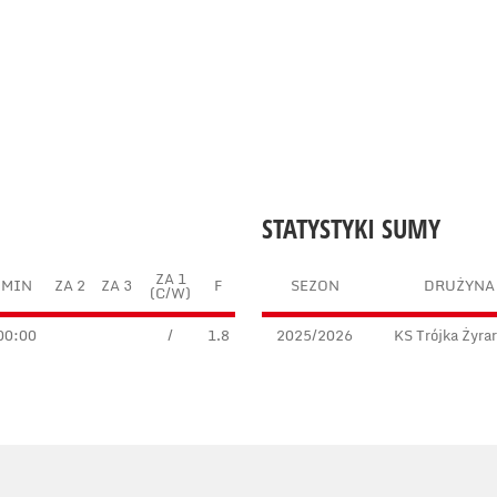
STATYSTYKI SUMY
ZA 1
MIN
ZA 2
ZA 3
F
SEZON
DRUŻYNA
(C/W)
00:00
/
1.8
2025/2026
KS Trójka Żyra