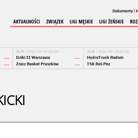
Dokumenty
H
AKTUALNOŚCI
ZWIĄZEK
LIGI MĘSKIE
LIGI ŻEŃSKIE
ROZ
2LM
| 2026-09-19 00:00
2LM
| 2026-09-19 00:00
Dziki II Warszawa
HydroTruck Radom
---
---
Znicz Basket Pruszków
TSK Roś Pisz
---
---
ICKI