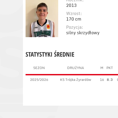
2013
Wzrost:
170 cm
Pozycja:
silny skrzydłowy
STATYSTYKI ŚREDNIE
SEZON
DRUŻYNA
M
PKT
2025/2026
KS Trójka Żyrardów
16
8.3