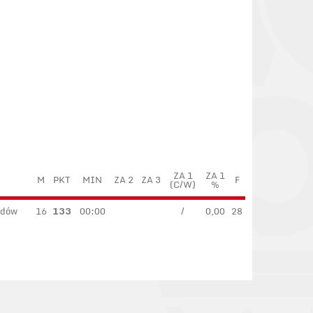
ZA 1
ZA 1
M
PKT
MIN
ZA 2
ZA 3
F
(C/W)
%
rdów
16
133
00:00
/
0,00
28