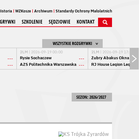
istoria
WZKosze
Archiwum
Standardy Ochrony Małoletnich
GRYWKI
SZKOLENIE
SĘDZIOWIE
KONTAKT
WSZYSTKIE ROZGRYWKI
2LM
| 2026-09-19 00:00
2LM
| 2026-09-19 17:00
Rysie Sochaczew
Żubry Abakus Okna Biał
---
---
AZS Politechnika Warszawska
RJ House Legion Legion
---
---
SEZON: 2026/2027