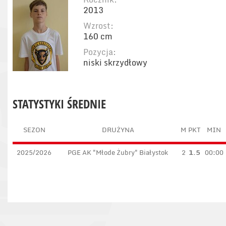
2013
Wzrost:
160 cm
Pozycja:
niski skrzydłowy
STATYSTYKI ŚREDNIE
SEZON
DRUŻYNA
M
PKT
MIN
2025/2026
PGE AK "Młode Żubry" Białystok
2
1.5
00:00