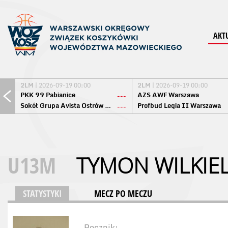
AKT
2LM
| 2026-09-19 00:00
2LM
| 2026-09-19 00:00
PKK 99 Pabianice
AZS AWF Warszawa
---
Sokół Grupa Avista Ostrów Maz.
Profbud Legia II Warszawa
---
U13M
TYMON WILKIE
STATYSTYKI
MECZ PO MECZU
Rocznik: