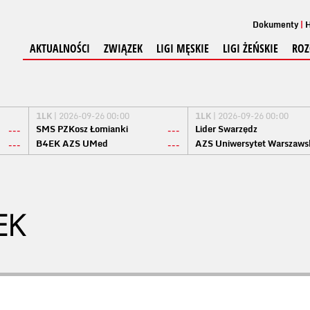
Dokumenty
H
AKTUALNOŚCI
ZWIĄZEK
LIGI MĘSKIE
LIGI ŻEŃSKIE
ROZ
1LK
| 2026-09-26 00:00
1LK
| 2026-09-26 00:00
SMS PZKosz Łomianki
Lider Swarzędz
---
---
B4EK AZS UMed
AZS Uniwersytet Warszaws
---
---
EK