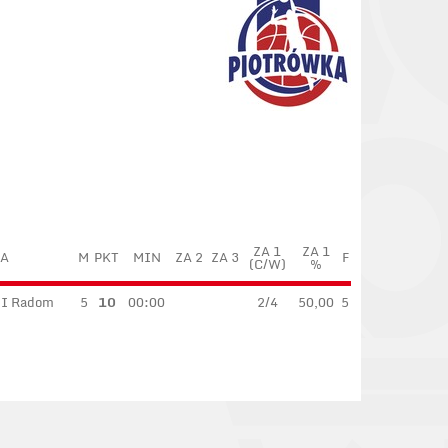
ZA 1
ZA 1
A
M
PKT
MIN
ZA 2
ZA 3
F
(C/W)
%
II Radom
5
10
00:00
2/4
50,00
5