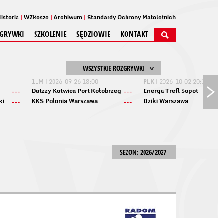
istoria
WZKosze
Archiwum
Standardy Ochrony Małoletnich
GRYWKI
SZKOLENIE
SĘDZIOWIE
KONTAKT
WSZYSTKIE ROZGRYWKI
1LM
| 2026-09-26 18:00
PLK
| 2026-10-02 20:15
Datzzy Kotwica Port Kołobrzeg
Energa Trefl Sopot
---
---
ki
KKS Polonia Warszawa
Dziki Warszawa
---
---
SEZON: 2026/2027