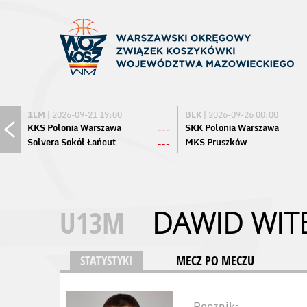
1LM
| 2026-09-21 19:00
BLK
| 2026-09-26 00:00
KKS Polonia Warszawa
SKK Polonia Warszawa
---
Solvera Sokół Łańcut
MKS Pruszków
---
U13M
DAWID WIT
STATYSTYKI
MECZ PO MECZU
Rocznik: