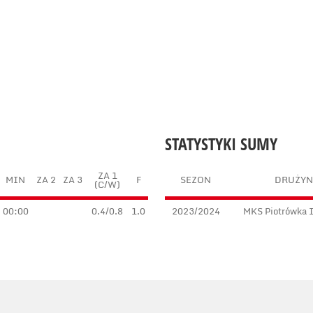
STATYSTYKI SUMY
ZA 1
MIN
ZA 2
ZA 3
F
SEZON
DRUŻYN
(C/W)
00:00
0.4/0.8
1.0
2023/2024
MKS Piotrówka 