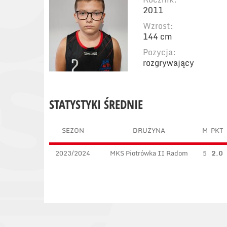
2011
Wzrost:
144 cm
Pozycja:
rozgrywający
STATYSTYKI ŚREDNIE
SEZON
DRUŻYNA
M
PKT
2023/2024
MKS Piotrówka II Radom
5
2.0