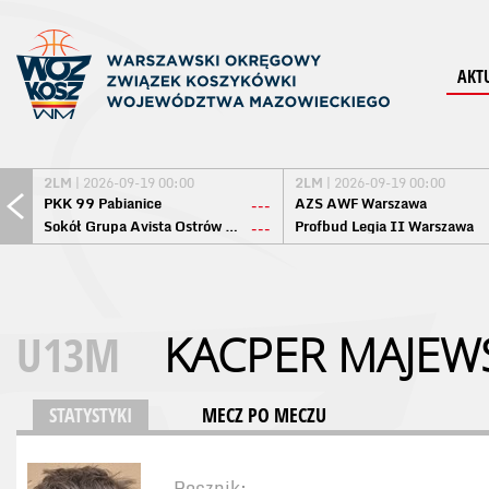
AKT
2LM
| 2026-09-19 00:00
2LM
| 2026-09-19 00:00
PKK 99 Pabianice
AZS AWF Warszawa
---
Sokół Grupa Avista Ostrów Maz.
Profbud Legia II Warszawa
---
U13M
KACPER MAJEW
STATYSTYKI
MECZ PO MECZU
Rocznik: