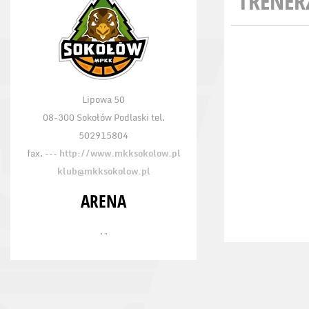
TRENER
Lipowa 50
08-300 Sokołów Podlaski tel.
502915804
fax. ---
http://www.mkksokolow.pl
klub@mkksokolow.pl
ARENA
, ,