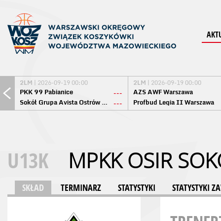
AKT
2LM
| 2026-09-19 00:00
2LM
| 2026-09-19 00:00
PKK 99 Pabianice
AZS AWF Warszawa
---
Sokół Grupa Avista Ostrów Maz.
Profbud Legia II Warszawa
---
U13K
MPKK OSIR SOK
SKŁAD
TERMINARZ
STATYSTYKI
STATYSTYKI 