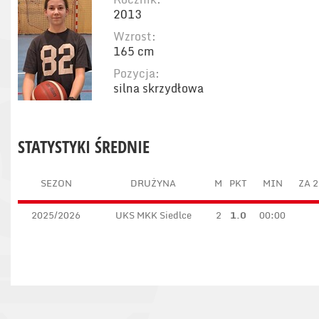
2013
Wzrost:
165 cm
Pozycja:
silna skrzydłowa
STATYSTYKI ŚREDNIE
SEZON
DRUŻYNA
M
PKT
MIN
ZA 2
2025/2026
UKS MKK Siedlce
2
1.0
00:00