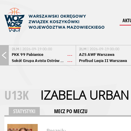
AKT
2LM
| 2026-09-19 00:00
2LM
| 2026-09-19 00:00
PKK 99 Pabianice
AZS AWF Warszawa
---
Sokół Grupa Avista Ostrów Maz.
Profbud Legia II Warszawa
---
U13K
IZABELA URBAN
STATYSTYKI
MECZ PO MECZU
Rocznik: