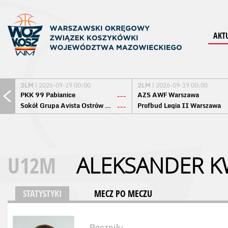
AKT
2LM
| 2026-09-19 00:00
2LM
| 2026-09-19 00:00
PKK 99 Pabianice
AZS AWF Warszawa
---
Sokół Grupa Avista Ostrów Maz.
Profbud Legia II Warszawa
---
U12M
ALEKSANDER K
STATYSTYKI
MECZ PO MECZU
Rocznik: