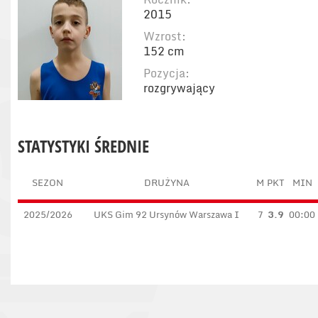
2015
Wzrost:
152 cm
Pozycja:
rozgrywający
STATYSTYKI ŚREDNIE
SEZON
DRUŻYNA
M
PKT
MIN
2025/2026
UKS Gim 92 Ursynów Warszawa I
7
3.9
00:00