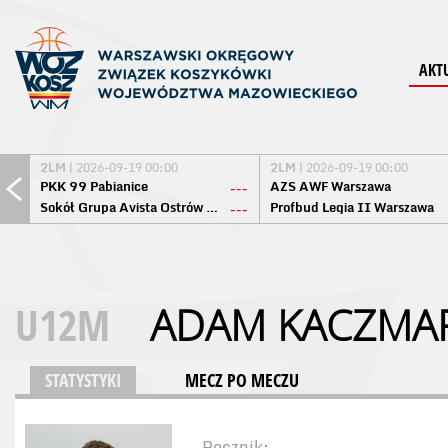
AKT
2LM
| 2026-09-19 00:00
2LM
| 2026-09-19 00:00
PKK 99 Pabianice
AZS AWF Warszawa
---
Sokół Grupa Avista Ostrów Maz.
Profbud Legia II Warszawa
---
U12M
ADAM KACZMA
STATYSTYKI
MECZ PO MECZU
Rocznik: