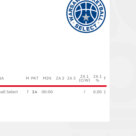
ZA 1
ZA 1
NA
M
PKT
MIN
ZA 2
ZA 3
F
(C/W)
%
ll Select
7
14
00:00
/
0,00
1