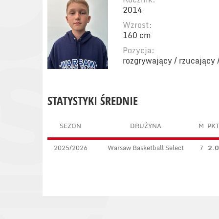
2014
Wzrost:
160 cm
Pozycja:
rozgrywający / rzucający 
STATYSTYKI ŚREDNIE
SEZON
DRUŻYNA
M
PK
2025/2026
Warsaw Basketball Select
7
2.0