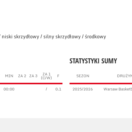
/ niski skrzydłowy / silny skrzydłowy / środkowy
STATYSTYKI SUMY
ZA 1
T
MIN
ZA 2
ZA 3
F
SEZON
DRUŻY
(C/W)
00:00
/
0.1
2025/2026
Warsaw Basketba