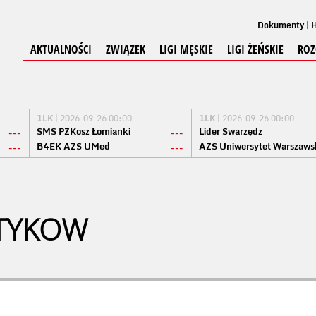
Dokumenty
H
AKTUALNOŚCI
ZWIĄZEK
LIGI MĘSKIE
LIGI ŻEŃSKIE
ROZ
1LK
| 2026-09-26 00:00
1LK
| 2026-09-26 00:00
SMS PZKosz Łomianki
Lider Swarzędz
---
---
B4EK AZS UMed
AZS Uniwersytet Warszaws
---
---
TYKOW