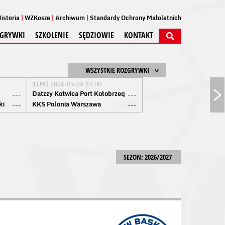
istoria
WZKosze
Archiwum
Standardy Ochrony Małoletnich
GRYWKI
SZKOLENIE
SĘDZIOWIE
KONTAKT
WSZYSTKIE ROZGRYWKI
1LM
| 2026-09-26 20:00
Datzzy Kotwica Port Kołobrzeg
---
---
ki
KKS Polonia Warszawa
---
---
SEZON: 2026/2027