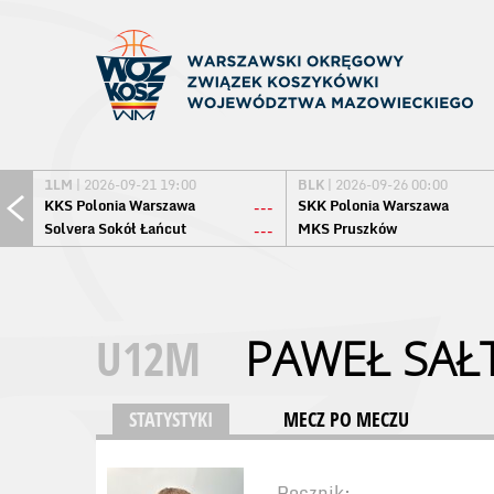
1LM
| 2026-09-21 19:00
BLK
| 2026-09-26 00:00
KKS Polonia Warszawa
SKK Polonia Warszawa
---
Solvera Sokół Łańcut
MKS Pruszków
---
U12M
PAWEŁ SAŁ
STATYSTYKI
MECZ PO MECZU
Rocznik: