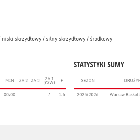
/ niski skrzydłowy / silny skrzydłowy / środkowy
STATYSTYKI SUMY
ZA 1
T
MIN
ZA 2
ZA 3
F
SEZON
DRUŻY
(C/W)
00:00
/
1.6
2025/2026
Warsaw Basketba