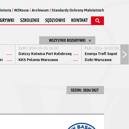
istoria
WZKosze
Archiwum
Standardy Ochrony Małoletnich
GRYWKI
SZKOLENIE
SĘDZIOWIE
KONTAKT
WSZYSTKIE ROZGRYWKI
1LM
| 2026-09-26 18:00
PLK
| 2026-10-02 20:15
Datzzy Kotwica Port Kołobrzeg
Energa Trefl Sopot
---
---
ki
KKS Polonia Warszawa
Dziki Warszawa
---
---
SEZON: 2026/2027