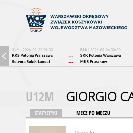
1LM
| 2026-09-21 19:00
BLK
| 2026-09-26 00:00
KKS Polonia Warszawa
SKK Polonia Warszawa
---
Solvera Sokół Łańcut
MKS Pruszków
---
U12M
GIORGIO C
STATYSTYKI
MECZ PO MECZU
Rocznik: