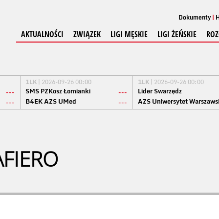
Dokumenty
H
AKTUALNOŚCI
ZWIĄZEK
LIGI MĘSKIE
LIGI ŻEŃSKIE
ROZ
1LK
| 2026-09-26 00:00
1LK
| 2026-09-26 00:00
SMS PZKosz Łomianki
Lider Swarzędz
---
---
B4EK AZS UMed
AZS Uniwersytet Warszaws
---
---
AFIERO