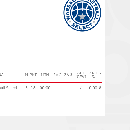
ZA 1
ZA 1
NA
M
PKT
MIN
ZA 2
ZA 3
F
(C/W)
%
ll Select
5
16
00:00
/
0,00
8