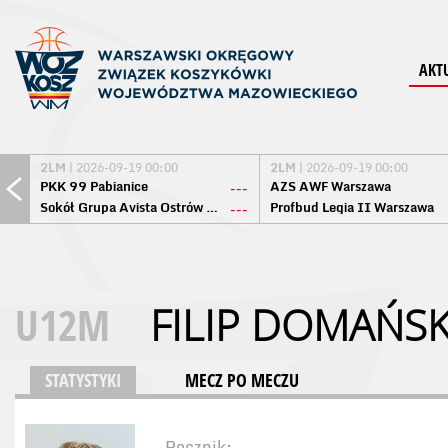
AKT
2LM
| 2026-09-19 00:00
2LM
| 2026-09-19 00:00
PKK 99 Pabianice
AZS AWF Warszawa
---
Sokół Grupa Avista Ostrów Maz.
Profbud Legia II Warszawa
---
U12M
FILIP DOMAŃSK
STATYSTYKI
MECZ PO MECZU
Rocznik: