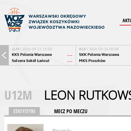
AKT
1LM
| 2026-09-21 19:00
BLK
| 2026-09-26 00:00
KKS Polonia Warszawa
SKK Polonia Warszawa
---
Solvera Sokół Łańcut
MKS Pruszków
---
U12M
LEON RUTKOWS
STATYSTYKI
MECZ PO MECZU
Rocznik: