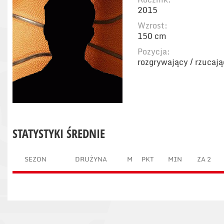
2015
Wzrost:
150 cm
Pozycja:
rozgrywający / rzucaj
STATYSTYKI ŚREDNIE
SEZON
DRUŻYNA
M
PKT
MIN
ZA 2