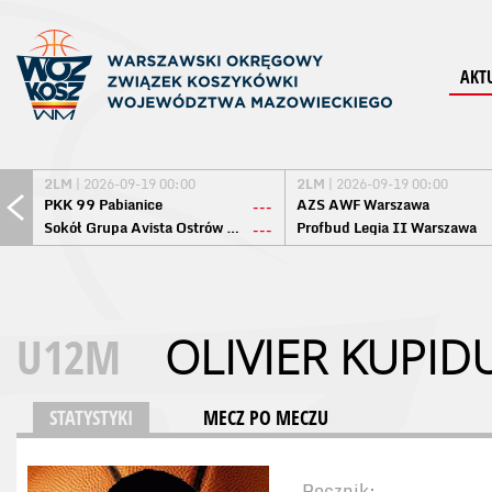
AKT
2LM
| 2026-09-19 00:00
2LM
| 2026-09-19 00:00
PKK 99 Pabianice
AZS AWF Warszawa
---
Sokół Grupa Avista Ostrów Maz.
Profbud Legia II Warszawa
---
U12M
OLIVIER KUP
STATYSTYKI
MECZ PO MECZU
Rocznik: