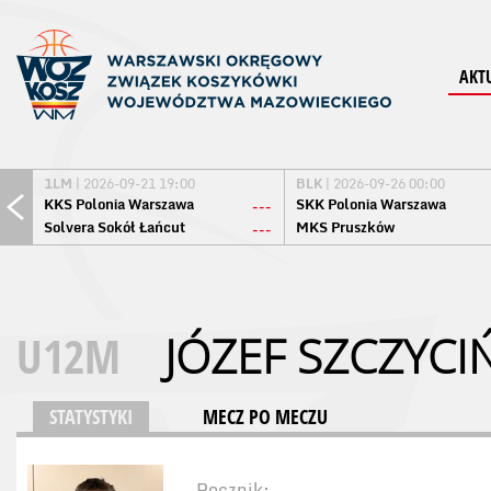
AKT
1LM
| 2026-09-21 19:00
BLK
| 2026-09-26 00:00
KKS Polonia Warszawa
SKK Polonia Warszawa
---
Solvera Sokół Łańcut
MKS Pruszków
---
U12M
JÓZEF SZCZYCI
STATYSTYKI
MECZ PO MECZU
Rocznik: