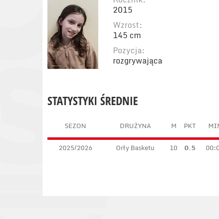
2015
Wzrost:
145 cm
Pozycja:
rozgrywająca
STATYSTYKI ŚREDNIE
SEZON
DRUŻYNA
M
PKT
MI
2025/2026
Orły Basketu
10
0.5
00: