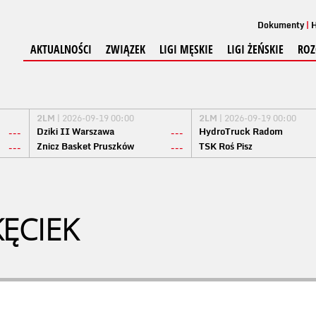
Dokumenty
H
AKTUALNOŚCI
ZWIĄZEK
LIGI MĘSKIE
LIGI ŻEŃSKIE
ROZ
2LM
| 2026-09-19 00:00
2LM
| 2026-09-19 00:00
Dziki II Warszawa
HydroTruck Radom
---
---
Znicz Basket Pruszków
TSK Roś Pisz
---
---
ĘCIEK