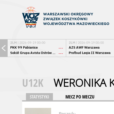
2LM
| 2026-09-19 00:00
2LM
| 2026-09-19 00:00
PKK 99 Pabianice
AZS AWF Warszawa
---
Sokół Grupa Avista Ostrów Maz.
Profbud Legia II Warszawa
---
U12K
WERONIKA K
STATYSTYKI
MECZ PO MECZU
Rocznik: