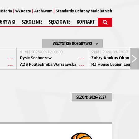
istoria
WZKosze
Archiwum
Standardy Ochrony Małoletnich
GRYWKI
SZKOLENIE
SĘDZIOWIE
KONTAKT
WSZYSTKIE ROZGRYWKI
2LM
| 2026-09-19 00:00
2LM
| 2026-09-19 17:00
Rysie Sochaczew
Żubry Abakus Okna Biał
---
---
AZS Politechnika Warszawska
RJ House Legion Legion
---
---
SEZON: 2026/2027