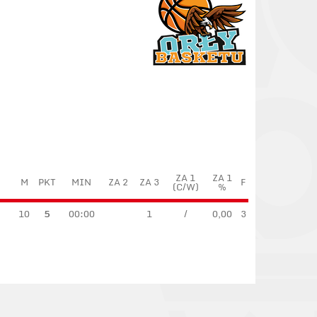
ZA 1
ZA 1
M
PKT
MIN
ZA 2
ZA 3
F
(C/W)
%
10
5
00:00
1
/
0,00
3