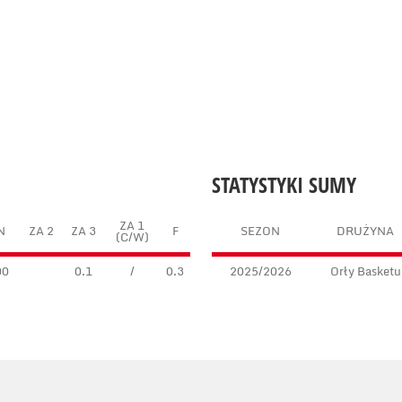
STATYSTYKI SUMY
ZA 1
N
ZA 2
ZA 3
F
SEZON
DRUŻYNA
(C/W)
00
0.1
/
0.3
2025/2026
Orły Basketu