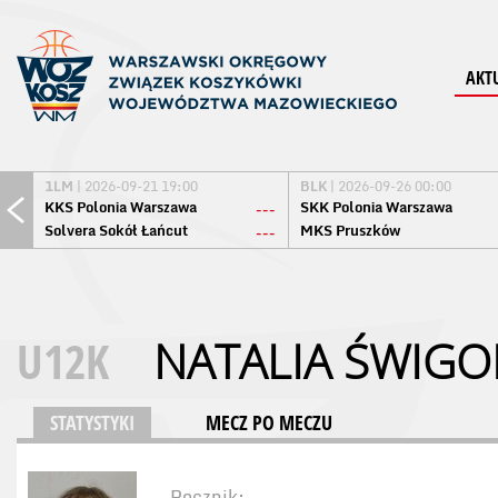
AKT
1LM
| 2026-09-21 19:00
BLK
| 2026-09-26 00:00
KKS Polonia Warszawa
SKK Polonia Warszawa
---
Solvera Sokół Łańcut
MKS Pruszków
---
U12K
NATALIA ŚWIG
STATYSTYKI
MECZ PO MECZU
Rocznik: