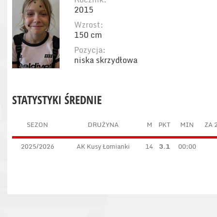
2015
Wzrost:
150 cm
Pozycja:
niska skrzydłowa
STATYSTYKI ŚREDNIE
SEZON
DRUŻYNA
M
PKT
MIN
ZA 
2025/2026
AK Kusy Łomianki
14
3.1
00:00