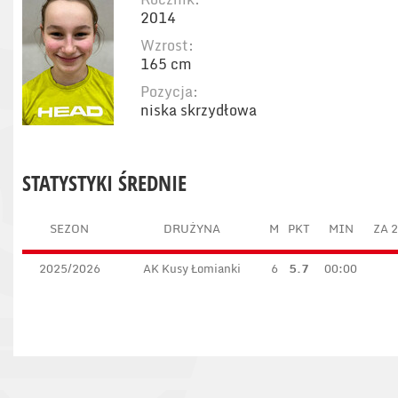
2014
Wzrost:
165 cm
Pozycja:
niska skrzydłowa
STATYSTYKI ŚREDNIE
SEZON
DRUŻYNA
M
PKT
MIN
ZA 2
2025/2026
AK Kusy Łomianki
6
5.7
00:00