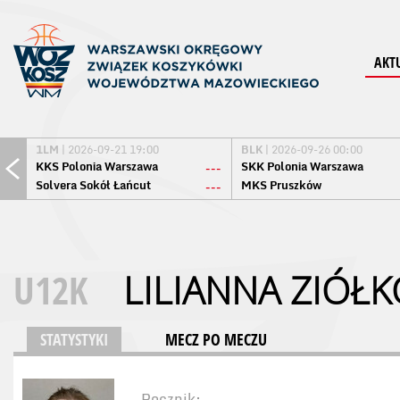
AKT
1LM
| 2026-09-21 19:00
BLK
| 2026-09-26 00:00
KKS Polonia Warszawa
SKK Polonia Warszawa
---
Solvera Sokół Łańcut
MKS Pruszków
---
U12K
LILIANNA ZIÓŁ
STATYSTYKI
MECZ PO MECZU
Rocznik: