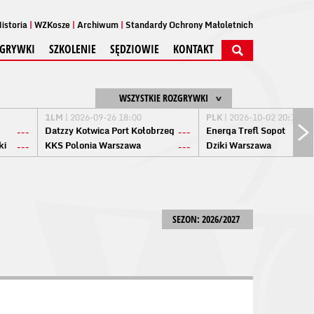
istoria
WZKosze
Archiwum
Standardy Ochrony Małoletnich
GRYWKI
SZKOLENIE
SĘDZIOWIE
KONTAKT
WSZYSTKIE ROZGRYWKI
1LM
| 2026-09-26 18:00
PLK
| 2026-10-02 20:15
Datzzy Kotwica Port Kołobrzeg
Energa Trefl Sopot
---
---
ki
KKS Polonia Warszawa
Dziki Warszawa
---
---
SEZON: 2026/2027