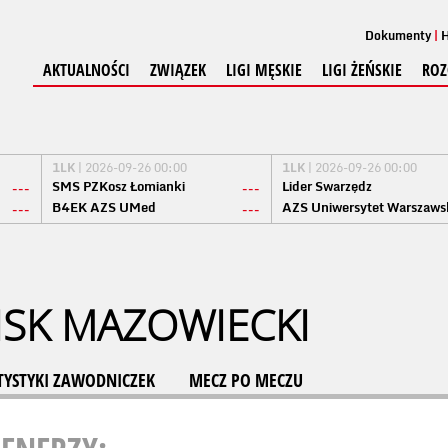
Dokumenty
H
AKTUALNOŚCI
ZWIĄZEK
LIGI MĘSKIE
LIGI ŻEŃSKIE
ROZ
1LK
| 2026-09-26 00:00
1LK
| 2026-09-26 00:00
SMS PZKosz Łomianki
Lider Swarzędz
---
---
B4EK AZS UMed
AZS Uniwersytet Warszaws
---
---
ISK MAZOWIECKI
TYSTYKI ZAWODNICZEK
MECZ PO MECZU