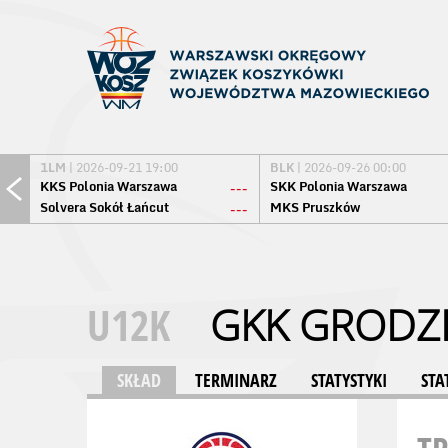
1LM
| 2026-09-21 19:00
BLK
| 2026-09-26 00:00
KKS Polonia Warszawa
SKK Polonia Warszawa
---
Solvera Sokół Łańcut
MKS Pruszków
---
U12K
GKK GRODZ
SKŁAD
TERMINARZ
STATYSTYKI
STA