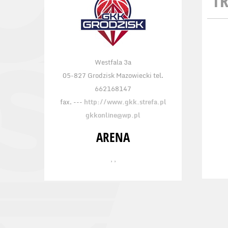
TR
Westfala 3a
05-827 Grodzisk Mazowiecki tel.
662168147
fax. ---
http://www.gkk.strefa.pl
gkkonline@wp.pl
ARENA
, ,