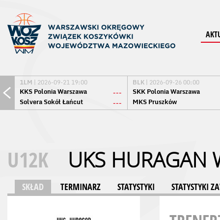
AKT
1LM
| 2026-09-21 19:00
BLK
| 2026-09-26 00:00
KKS Polonia Warszawa
SKK Polonia Warszawa
---
Solvera Sokół Łańcut
MKS Pruszków
---
U12K
UKS HURAGAN
SKŁAD
TERMINARZ
STATYSTYKI
STATYSTYKI 