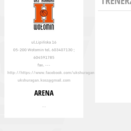
TRENER
ul.Lipińska 16
05-200 Wołomin tel. 603407130 ;
604591785
fax. ---
http://https://www.facebook.com/ukshuragan
ukshuragan.kosz@gmail.com
ARENA
, ,