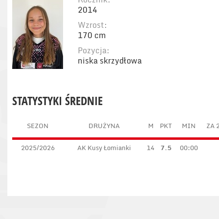
2014
Wzrost:
170 cm
Pozycja:
niska skrzydłowa
STATYSTYKI ŚREDNIE
SEZON
DRUŻYNA
M
PKT
MIN
ZA 
2025/2026
AK Kusy Łomianki
14
7.5
00:00