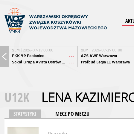
AKT
2LM
| 2026-09-19 00:00
2LM
| 2026-09-19 00:00
PKK 99 Pabianice
AZS AWF Warszawa
---
Sokół Grupa Avista Ostrów Maz.
Profbud Legia II Warszawa
---
U12K
LENA KAZIMIER
STATYSTYKI
MECZ PO MECZU
Rocznik: