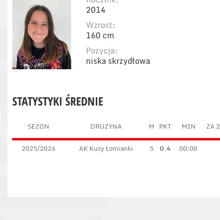
2014
Wzrost:
160 cm
Pozycja:
niska skrzydłowa
STATYSTYKI ŚREDNIE
SEZON
DRUŻYNA
M
PKT
MIN
ZA 2
2025/2026
AK Kusy Łomianki
5
0.4
00:00