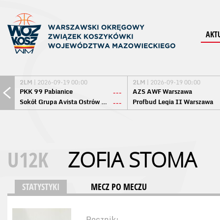
AKT
2LM
| 2026-09-19 00:00
2LM
| 2026-09-19 00:00
PKK 99 Pabianice
AZS AWF Warszawa
---
Sokół Grupa Avista Ostrów Maz.
Profbud Legia II Warszawa
---
U12K
ZOFIA STOMA
STATYSTYKI
MECZ PO MECZU
Rocznik: