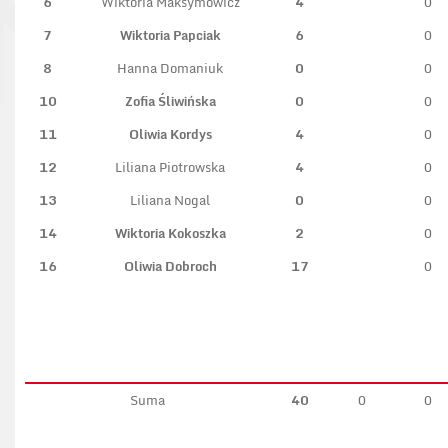
6
Wiktoria Maksymowicz
4
0
7
Wiktoria Papciak
6
0
8
Hanna Domaniuk
0
0
10
Zofia Śliwińska
0
0
11
Oliwia Kordys
4
0
12
Liliana Piotrowska
4
0
13
Liliana Nogal
0
0
14
Wiktoria Kokoszka
2
0
16
Oliwia Dobroch
17
0
Suma
40
0
0