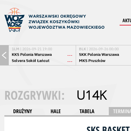
AKT
1LM
| 2026-09-21 19:00
BLK
| 2026-09-26 00:00
KKS Polonia Warszawa
SKK Polonia Warszawa
---
Solvera Sokół Łańcut
MKS Pruszków
---
ROZGRYWKI:
U14K
DRUŻYNY
HALE
TABELA
TERMINA
SKS BASKET