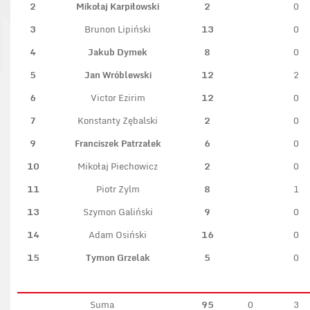
2
Mikołaj Karpiłowski
2
0
3
Brunon Lipiński
13
0
4
Jakub Dymek
8
0
5
Jan Wróblewski
12
2
6
Victor Ezirim
12
0
7
Konstanty Zębalski
2
0
9
Franciszek Patrzałek
6
0
10
Mikołaj Piechowicz
2
0
11
Piotr Zylm
8
1
13
Szymon Galiński
9
0
14
Adam Osiński
16
0
15
Tymon Grzelak
5
0
Suma
95
0
3