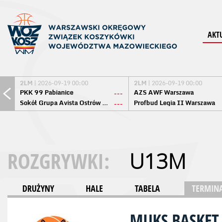
AKT
2LM
| 2026-09-19 00:00
2LM
| 2026-09-19 00:00
PKK 99 Pabianice
AZS AWF Warszawa
---
Sokół Grupa Avista Ostrów Maz.
Profbud Legia II Warszawa
---
ROZGRYWKI:
U13M
DRUŻYNY
HALE
TABELA
TERMINA
MUKS BASKE