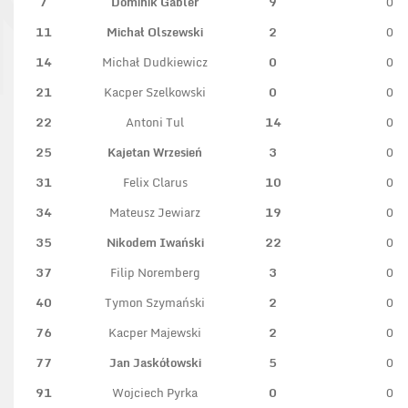
7
Dominik Gabler
9
0
11
Michał Olszewski
2
0
14
Michał Dudkiewicz
0
0
21
Kacper Szelkowski
0
0
22
Antoni Tul
14
0
25
Kajetan Wrzesień
3
0
31
Felix Clarus
10
0
34
Mateusz Jewiarz
19
0
35
Nikodem Iwański
22
0
37
Filip Noremberg
3
0
40
Tymon Szymański
2
0
76
Kacper Majewski
2
0
77
Jan Jaskółowski
5
0
91
Wojciech Pyrka
0
0