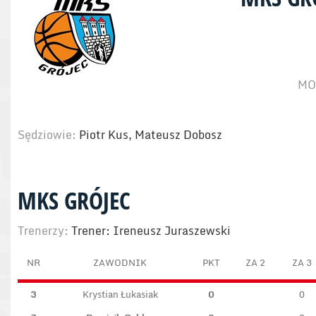
MOS
Sędziowie:
Piotr Kus, Mateusz Dobosz
MKS GRÓJEC
Trenerzy:
Trener: Ireneusz Juraszewski
NR
ZAWODNIK
PKT
ZA 2
ZA 3
3
Krystian Łukasiak
0
0