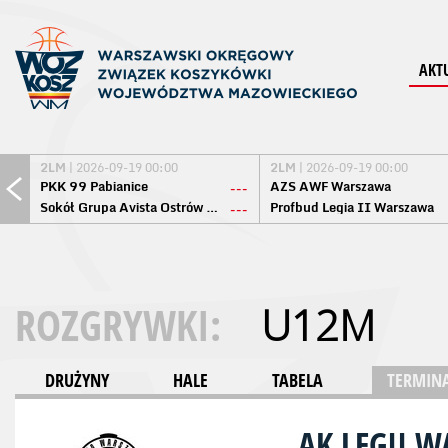
AKT
2LM
| 2026-09-19 00:00
2LM
| 2026-09-19 00:00
PKK 99 Pabianice
AZS AWF Warszawa
---
Sokół Grupa Avista Ostrów Maz.
Profbud Legia II Warszawa
---
ROZGRYWKI:
U12M
DRUŻYNY
HALE
TABELA
TERMINA
AK LEGII 