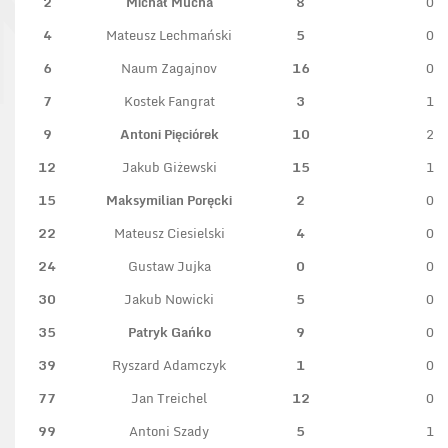
2
Michał Mucha
8
0
4
Mateusz Lechmański
5
0
6
Naum Zagajnov
16
0
7
Kostek Fangrat
3
1
9
Antoni Pięciórek
10
2
12
Jakub Giżewski
15
1
15
Maksymilian Poręcki
2
0
22
Mateusz Ciesielski
4
0
24
Gustaw Jujka
0
0
30
Jakub Nowicki
5
0
35
Patryk Gańko
9
0
39
Ryszard Adamczyk
1
0
77
Jan Treichel
12
0
99
Antoni Szady
5
1