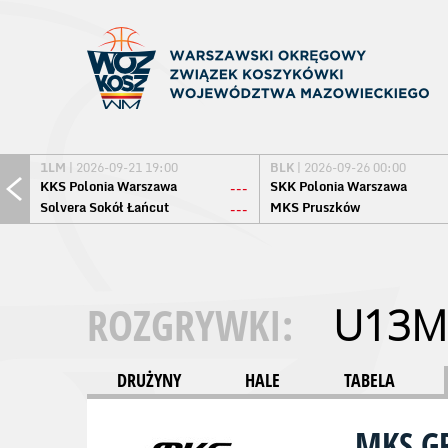
1LM
| 2026-09-21 19:00
BLK
| 2026-09-26 00:00
KKS Polonia Warszawa
SKK Polonia Warszawa
---
Solvera Sokół Łańcut
MKS Pruszków
---
ROZGRYWKI:
U13M
DRUŻYNY
HALE
TABELA
MKS G