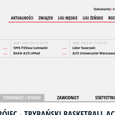
Dokumenty
H
AKTUALNOŚCI
ZWIĄZEK
LIGI MĘSKIE
LIGI ŻEŃSKIE
ROZ
1LK
| 2026-09-26 00:00
1LK
| 2026-09-26 00:00
SMS PZKosz Łomianki
Lider Swarzędz
---
---
B4EK AZS UMed
AZS Uniwersytet Warszaws
---
---
TERMINARZ I WYNIKI
ZAWODNICY
STATYSTYKI
RÓJEC
-
TRYBAŃSKI BASKETBALL A