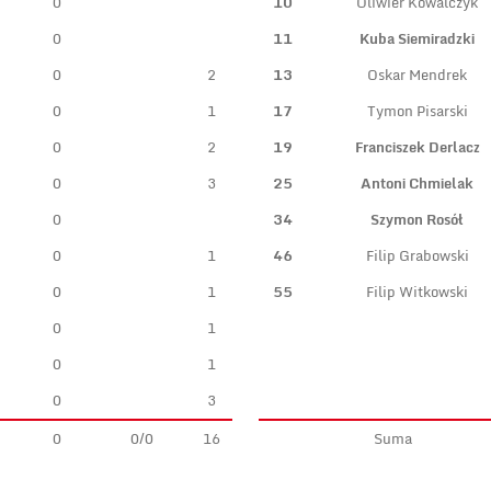
0
10
Oliwier Kowalczyk
0
11
Kuba Siemiradzki
0
2
13
Oskar Mendrek
0
1
17
Tymon Pisarski
0
2
19
Franciszek Derlacz
0
3
25
Antoni Chmielak
0
34
Szymon Rosół
0
1
46
Filip Grabowski
0
1
55
Filip Witkowski
0
1
0
1
0
3
0
0/0
16
Suma