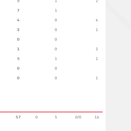
5
1
2
7
1
4
0
4
2
0
1
0
0
1
0
2
5
1
1
0
0
0
0
1
57
0
5
0/0
16