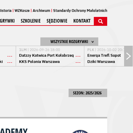
istoria
WZKosze
Archiwum
Standardy Ochrony Małoletnich
GRYWKI
SZKOLENIE
SĘDZIOWIE
KONTAKT
WSZYSTKIE ROZGRYWKI
1LM
| 2026-09-26 18:00
PLK
| 2026-10-02 20:15
Datzzy Kotwica Port Kołobrzeg
Energa Trefl Sopot
---
---
ki
KKS Polonia Warszawa
Dziki Warszawa
---
---
SEZON: 2025/2026
CADEMY