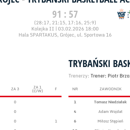
91 : 57
(28:17, 21:15, 17:16, 25:9)
Kolejka II | 03.02.2026 18:00
Hala SPARTAKUS, Grójec, ul. Sportowa 16
TRYBAŃSKI BAS
Trenerzy:
Trener: Piotr Brz
ZA 1
ZA 3
F
NR
ZAWODNIK
(C/W)
0
1
Tomasz Niedziałek
0
4
Adam Wojdat
0
1
6
Miłosz Stępień