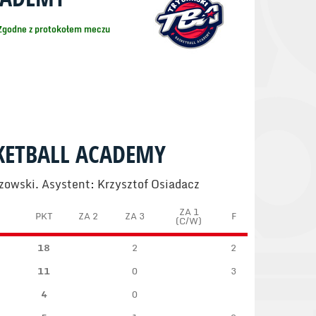
Zgodne z protokołem meczu
KETBALL ACADEMY
ozowski. Asystent: Krzysztof Osiadacz
ZA 1
PKT
ZA 2
ZA 3
F
(C/W)
18
2
2
11
0
3
4
0