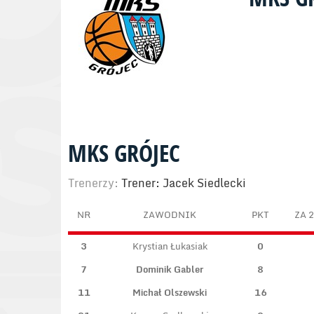
MKS GRÓJEC
Trenerzy:
Trener: Jacek Siedlecki
NR
ZAWODNIK
PKT
ZA 2
3
Krystian Łukasiak
0
7
Dominik Gabler
8
11
Michał Olszewski
16