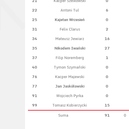
21
Kacper Szelkowski
0
22
Antoni Tul
6
25
Kajetan Wrzesień
0
31
Felix Clarus
2
34
Mateusz Jewiarz
16
35
Nikodem Iwański
27
37
Filip Noremberg
1
40
Tymon Szymański
0
76
Kacper Majewski
0
77
Jan Jaskółowski
0
91
Wojciech Pyrka
0
99
Tomasz Kobierzycki
15
Suma
91
0