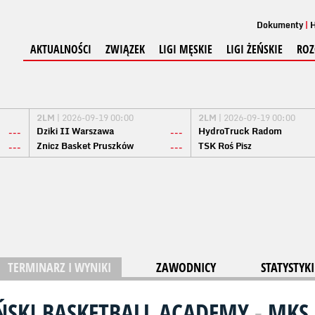
Dokumenty
H
AKTUALNOŚCI
ZWIĄZEK
LIGI MĘSKIE
LIGI ŻEŃSKIE
ROZ
2LM
| 2026-09-19 00:00
2LM
| 2026-09-19 00:00
Dziki II Warszawa
HydroTruck Radom
---
---
Znicz Basket Pruszków
TSK Roś Pisz
---
---
TERMINARZ I WYNIKI
ZAWODNICY
STATYSTYKI
ŃSKI BASKETBALL ACADEMY
-
MKS 