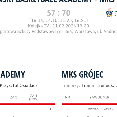
57 : 70
(16:14, 14:10, 11:25, 16:21)
Kolejka IV | 11.02.2026 19:30
portowa Szkoły Podstawowej nr 364, Warszawa, ul. Andrio
ACADEMY
MKS GRÓJEC
 Krzysztof Osiadacz
Trenerzy:
Trener: Ireneusz
ZA 1
ZA 3
F
NR
ZAWODNIK
(C/W)
0
1
3
Krystian Łukasiak