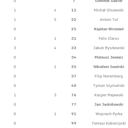
0
7
Dominik Gabler
1
4
11
Michał Olszewski
1
5
22
Antoni Tul
0
25
Kajetan Wrzesień
2
1
31
Felix Clarus
3
4
33
Jakub Ryszkowski
0
34
Mateusz Jewiarz
0
1
35
Nikodem Iwański
0
37
Filip Noremberg
0
40
Tymon Szymański
1
3
76
Kacper Majewski
0
77
Jan Jaskółowski
0
1
91
Wojciech Pyrka
0
99
Tomasz Kobierzycki