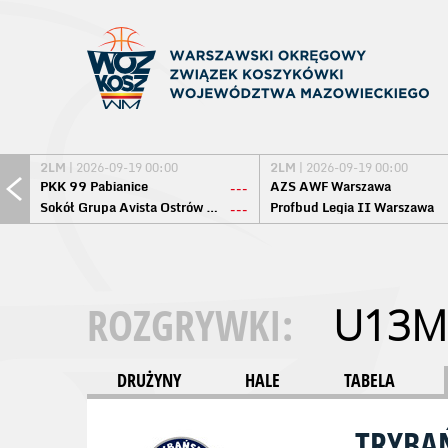
2LM
| 2026-09-19 00:00
2LM
| 2026-09-19 00:00
PKK 99 Pabianice
AZS AWF Warszawa
---
Sokół Grupa Avista Ostrów Maz.
Profbud Legia II Warszawa
---
ROZGRYWKI:
U13M
DRUŻYNY
HALE
TABELA
TRYBA