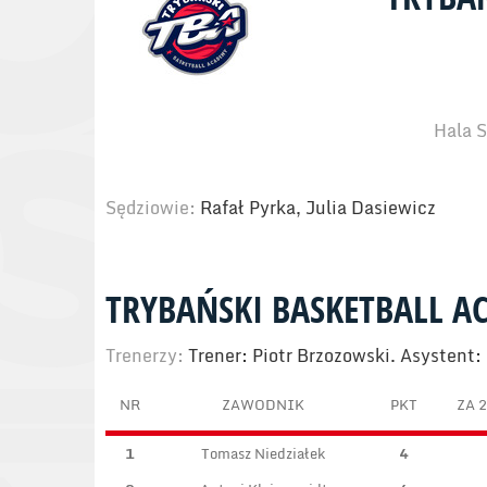
Hala S
Sędziowie:
Rafał Pyrka, Julia Dasiewicz
TRYBAŃSKI BASKETBALL 
Trenerzy:
Trener: Piotr Brzozowski. Asystent:
NR
ZAWODNIK
PKT
ZA 2
1
Tomasz Niedziałek
4