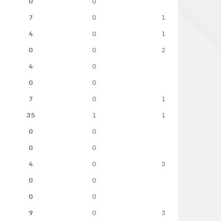
0
0
7
0
1
4
0
1
0
0
2
4
0
0
0
7
0
1
35
1
1
0
0
0
0
4
0
3
0
0
0
0
9
0
3