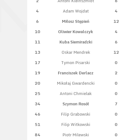
2
Antoni Kleinszmidt
6
4
Adam Wojdat
4
6
Miłosz Stępień
12
10
Oliwier Kowalczyk
4
11
Kuba Siemiradzki
6
13
Oskar Mendrek
12
17
Tymon Pisarski
0
19
Franciszek Derlacz
2
20
Mikołaj Gwardencki
0
25
Antoni Chmielak
0
34
Szymon Rosół
7
46
Filip Grabowski
0
51
Filip Witkowski
0
84
Piotr Milewski
0