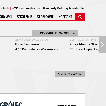
istoria
WZKosze
Archiwum
Standardy Ochrony Małoletnich
GRYWKI
SZKOLENIE
SĘDZIOWIE
KONTAKT
WSZYSTKIE ROZGRYWKI
2LM
| 2026-09-19 00:00
2LM
| 2026-09-19 17:00
Rysie Sochaczew
Żubry Abakus Okna Biał
---
---
AZS Politechnika Warszawska
RJ House Legion Legion
---
---
SEZON: 2025/2026
GRÓJEC