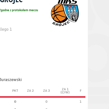
Zgodne z protokołem meczu
llego 1
 Juraszewski
ZA 1
PKT
ZA 2
ZA 3
F
(C/W)
0
0
1