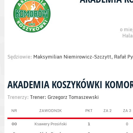
o mie
Hala
Sędziowie:
Maksymilian Niemirowicz-Szczytt, Rafał Py
AKADEMIA KOSZYKÓWKI KOMO
Trenerzy:
Trener: Grzegorz Tomaszewski
NR
ZAWODNIK
PKT
ZA 2
ZA 3
00
Ksawery Prosiński
1
0