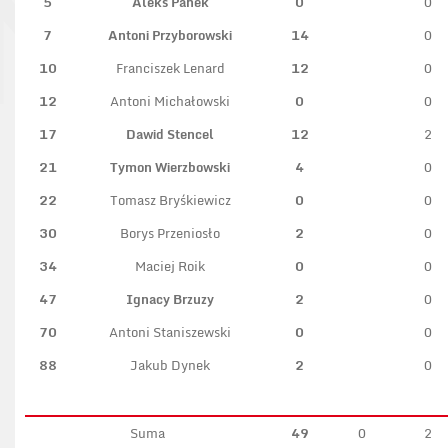
5
Aleks Panek
0
0
7
Antoni Przyborowski
14
0
10
Franciszek Lenard
12
0
12
Antoni Michałowski
0
0
17
Dawid Stencel
12
2
21
Tymon Wierzbowski
4
0
22
Tomasz Bryśkiewicz
0
0
30
Borys Przeniosło
2
0
34
Maciej Roik
0
0
47
Ignacy Brzuzy
2
0
70
Antoni Staniszewski
0
0
88
Jakub Dynek
2
0
Suma
49
0
2