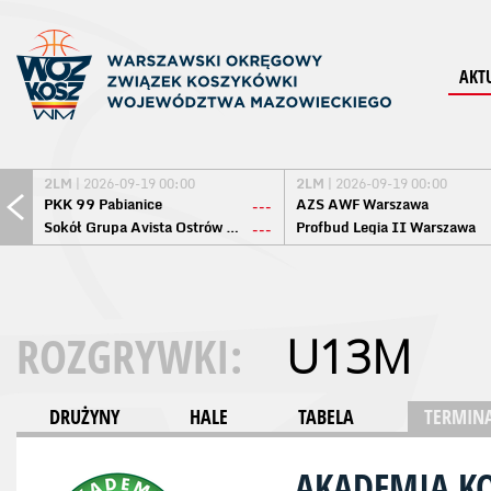
AKT
2LM
| 2026-09-19 00:00
2LM
| 2026-09-19 00:00
PKK 99 Pabianice
AZS AWF Warszawa
---
Sokół Grupa Avista Ostrów Maz.
Profbud Legia II Warszawa
---
ROZGRYWKI:
U13M
DRUŻYNY
HALE
TABELA
TERMINA
AKADEMIA K