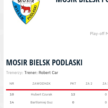
Play-off 
MOSIR BIELSK PODLASKI
Trenerzy:
Trener: Robert Car
NR
ZAWODNIK
PKT
ZA 2
ZA 
10
Hubert Czurak
12
0
14
Bartłomiej Guz
0
0