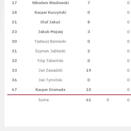
17
Nikodem Wasilewski
7
0
18
Kacper Kuczyński
0
0
21
Olaf Jakuć
8
0
23
Jakub Mojsiej
3
0
30
Tadeusz Borowski
0
0
31
Szymon Jabłecki
2
0
32
Filip Tołwiński
0
0
33
Jan Zawadzki
19
0
36
Jan Tymiński
0
0
47
Kacper Gromada
10
0
Suma
61
0
0