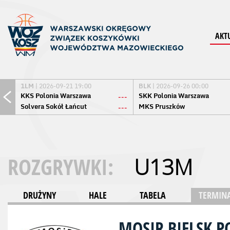
AKT
1LM
| 2026-09-21 19:00
BLK
| 2026-09-26 00:00
KKS Polonia Warszawa
SKK Polonia Warszawa
---
Solvera Sokół Łańcut
MKS Pruszków
---
ROZGRYWKI:
U13M
DRUŻYNY
HALE
TABELA
TERMINA
MOSIR BIELSK 