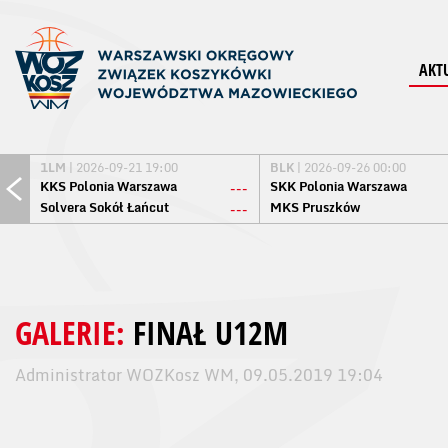
AKT
1LM
| 2026-09-21 19:00
BLK
| 2026-09-26 00:00
KKS Polonia Warszawa
SKK Polonia Warszawa
---
Solvera Sokół Łańcut
MKS Pruszków
---
GALERIE:
FINAŁ U12M
Administrator WOZKosz WM, 09.05.2019 19:04