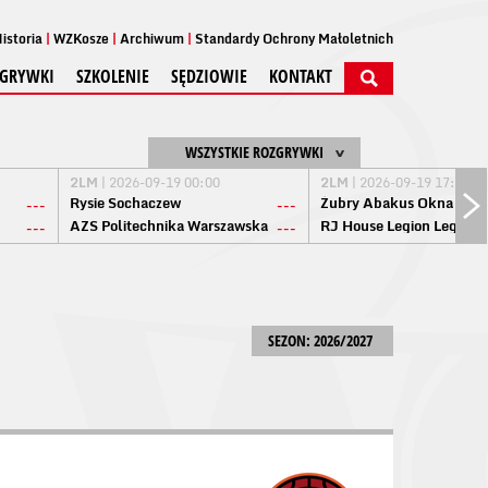
istoria
WZKosze
Archiwum
Standardy Ochrony Małoletnich
GRYWKI
SZKOLENIE
SĘDZIOWIE
KONTAKT
WSZYSTKIE ROZGRYWKI
2LM
| 2026-09-19 00:00
2LM
| 2026-09-19 17:00
Rysie Sochaczew
Żubry Abakus Okna Biał
---
---
AZS Politechnika Warszawska
RJ House Legion Legion
---
---
SEZON: 2026/2027