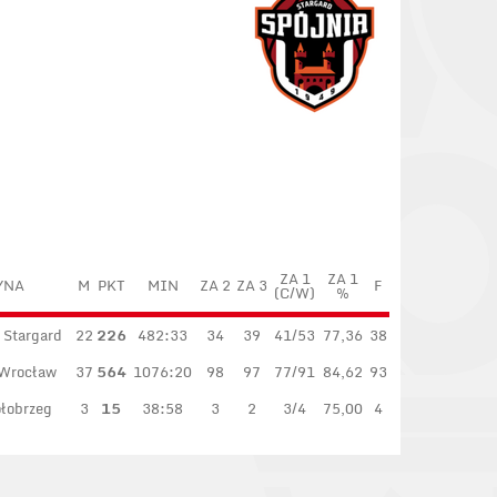
ZA 1
ZA 1
YNA
M
PKT
MIN
ZA 2
ZA 3
F
(C/W)
%
 Stargard
22
226
482:33
34
39
41/53
77,36
38
 Wrocław
37
564
1076:20
98
97
77/91
84,62
93
ołobrzeg
3
15
38:58
3
2
3/4
75,00
4