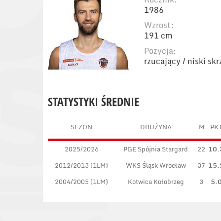
1986
Wzrost:
191 cm
Pozycja:
rzucający / niski sk
STATYSTYKI ŚREDNIE
SEZON
DRUŻYNA
M
PK
2025/2026
PGE Spójnia Stargard
22
10.
2012/2013 (1LM)
WKS Śląsk Wrocław
37
15.
2004/2005 (1LM)
Kotwica Kołobrzeg
3
5.