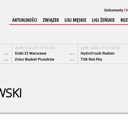
Dokumenty
H
AKTUALNOŚCI
ZWIĄZEK
LIGI MĘSKIE
LIGI ŻEŃSKIE
ROZ
2LM
| 2026-09-19 00:00
2LM
| 2026-09-19 00:00
Dziki II Warszawa
HydroTruck Radom
---
---
Znicz Basket Pruszków
TSK Roś Pisz
---
---
WSKI