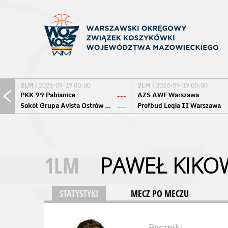
2LM
| 2026-09-19 00:00
2LM
| 2026-09-19 00:00
PKK 99 Pabianice
AZS AWF Warszawa
---
Sokół Grupa Avista Ostrów Maz.
Profbud Legia II Warszawa
---
1LM
PAWEŁ KIKO
STATYSTYKI
MECZ PO MECZU
Rocznik: