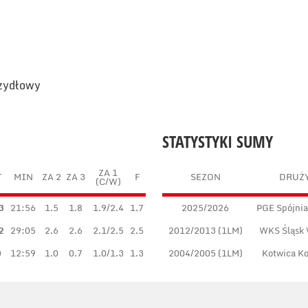
rzydłowy
STATYSTYKI SUMY
ZA 1
T
MIN
ZA 2
ZA 3
F
SEZON
DRUŻ
(C/W)
3
21:56
1.5
1.8
1.9/2.4
1.7
2025/2026
PGE Spójnia
2
29:05
2.6
2.6
2.1/2.5
2.5
2012/2013 (1LM)
WKS Śląsk
0
12:59
1.0
0.7
1.0/1.3
1.3
2004/2005 (1LM)
Kotwica K