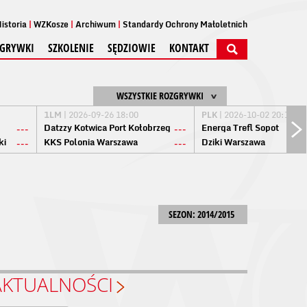
istoria
WZKosze
Archiwum
Standardy Ochrony Małoletnich
GRYWKI
SZKOLENIE
SĘDZIOWIE
KONTAKT
WSZYSTKIE ROZGRYWKI
1LM
| 2026-09-26 18:00
PLK
| 2026-10-02 20:15
Datzzy Kotwica Port Kołobrzeg
Energa Trefl Sopot
---
---
ki
KKS Polonia Warszawa
Dziki Warszawa
---
---
SEZON: 2014/2015
AKTUALNOŚCI