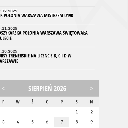
2.12.2025
KK POLONIA WARSZAWA MISTRZEM U19K
4.11.2025
OSZYKARSKA POLONIA WARSZAWA ŚWIĘTOWAŁA
ULECIE
2.10.2025
RSY TRENERSKIE NA LICENCJE B, C I D W
ARSZAWIE
<
SIERPIEŃ 2026
>
P
W
Ś
C
P
S
N
1
2
3
4
5
6
7
8
9