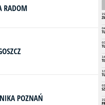
SA RADOM
2
Z
0
T
0
T
GOSZCZ
1
T
1
T
0
S
HNIKA POZNAŃ
2
P