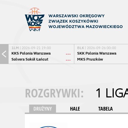
1LM
| 2026-09-21 19:00
BLK
| 2026-09-26 00:00
KKS Polonia Warszawa
SKK Polonia Warszawa
---
Solvera Sokół Łańcut
MKS Pruszków
---
ROZGRYWKI:
1 LIG
DRUŻYNY
HALE
TABELA