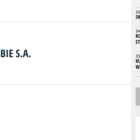
2
S
2
K
ST
BIE S.A.
2
KU
W