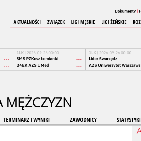
Dokumenty
H
AKTUALNOŚCI
ZWIĄZEK
LIGI MĘSKIE
LIGI ŻEŃSKIE
ROZ
1LK
| 2026-09-26 00:00
1LK
| 2026-09-26 00:00
SMS PZKosz Łomianki
Lider Swarzędz
---
---
B4EK AZS UMed
AZS Uniwersytet Warszaws
---
---
A MĘŻCZYZN
TERMINARZ I WYNIKI
ZAWODNICY
STATYSTYKI