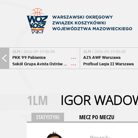
2LM
| 2026-09-19 00:00
2LM
| 2026-09-19 00:00
PKK 99 Pabianice
AZS AWF Warszawa
---
Sokół Grupa Avista Ostrów Maz.
Profbud Legia II Warszawa
---
1LM
IGOR WADO
STATYSTYKI
MECZ PO MECZU
Rocznik: