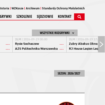
istoria
WZKosze
Archiwum
Standardy Ochrony Małoletnich
GRYWKI
SZKOLENIE
SĘDZIOWIE
KONTAKT
WSZYSTKIE ROZGRYWKI
2LM
| 2026-09-19 00:00
2LM
| 2026-09-19 17:00
Rysie Sochaczew
Żubry Abakus Okna Biał
---
---
AZS Politechnika Warszawska
RJ House Legion Legion
---
---
SEZON: 2026/2027