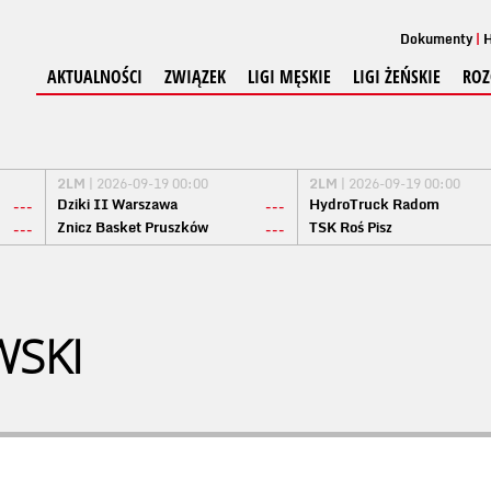
Dokumenty
H
AKTUALNOŚCI
ZWIĄZEK
LIGI MĘSKIE
LIGI ŻEŃSKIE
ROZ
2LM
| 2026-09-19 00:00
2LM
| 2026-09-19 00:00
Dziki II Warszawa
HydroTruck Radom
---
---
Znicz Basket Pruszków
TSK Roś Pisz
---
---
WSKI