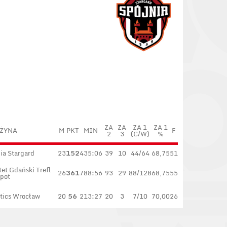
ZA
ZA
ZA 1
ZA 1
ŻYNA
M
PKT
MIN
F
2
3
(C/W)
%
ia Stargard
23
152
435:06
39
10
44/64
68,75
51
et Gdański Trefl
26
361
788:56
93
29
88/128
68,75
55
pot
tics Wrocław
20
56
213:27
20
3
7/10
70,00
26