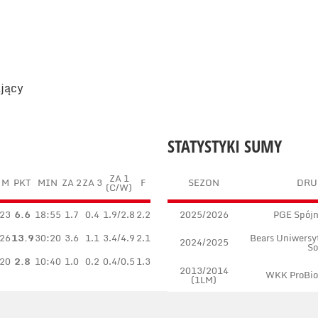
ający
STATYSTYKI SUMY
ZA 1
M
PKT
MIN
ZA 2
ZA 3
F
SEZON
DRU
(C/W)
23
6.6
18:55
1.7
0.4
1.9/2.8
2.2
2025/2026
PGE Spójn
26
13.9
30:20
3.6
1.1
3.4/4.9
2.1
Bears Uniwersyt
2024/2025
So
20
2.8
10:40
1.0
0.2
0.4/0.5
1.3
2013/2014
WKK ProBio
(1LM)