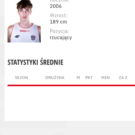
2006
Wzrost:
189 cm
Pozycja:
rzucający
STATYSTYKI ŚREDNIE
SEZON
DRUŻYNA
M
PKT
MIN
ZA 2