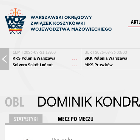
AKT
1LM
| 2026-09-21 19:00
BLK
| 2026-09-26 00:00
KKS Polonia Warszawa
SKK Polonia Warszawa
---
Solvera Sokół Łańcut
MKS Pruszków
---
OBL
DOMINIK KONDR
STATYSTYKI
MECZ PO MECZU
Rocznik: