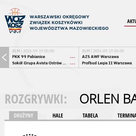
AKT
2LM
| 2026-09-19 00:00
2LM
| 2026-09-19 00:00
PKK 99 Pabianice
AZS AWF Warszawa
---
Sokół Grupa Avista Ostrów Maz.
Profbud Legia II Warszawa
---
ROZGRYWKI:
ORLEN BA
DRUŻYNY
HALE
TABELA
TERMINA