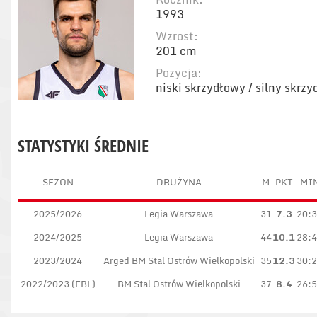
1993
Wzrost:
201 cm
Pozycja:
niski skrzydłowy / silny skrz
STATYSTYKI ŚREDNIE
SEZON
DRUŻYNA
M
PKT
MI
2025/2026
Legia Warszawa
31
7.3
20:
2024/2025
Legia Warszawa
44
10.1
28:
2023/2024
Arged BM Stal Ostrów Wielkopolski
35
12.3
30:
2022/2023 (EBL)
BM Stal Ostrów Wielkopolski
37
8.4
26: