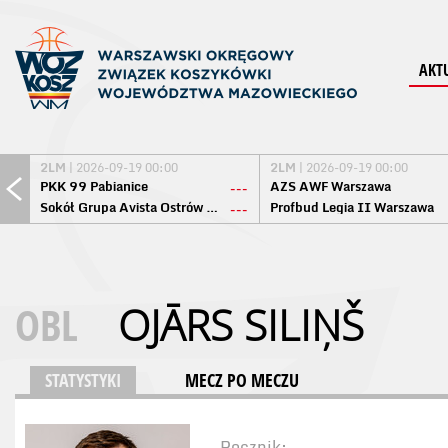
AKT
2LM
| 2026-09-19 00:00
2LM
| 2026-09-19 00:00
PKK 99 Pabianice
AZS AWF Warszawa
---
Sokół Grupa Avista Ostrów Maz.
Profbud Legia II Warszawa
---
OBL
OJĀRS SILIŅŠ
STATYSTYKI
MECZ PO MECZU
Rocznik: