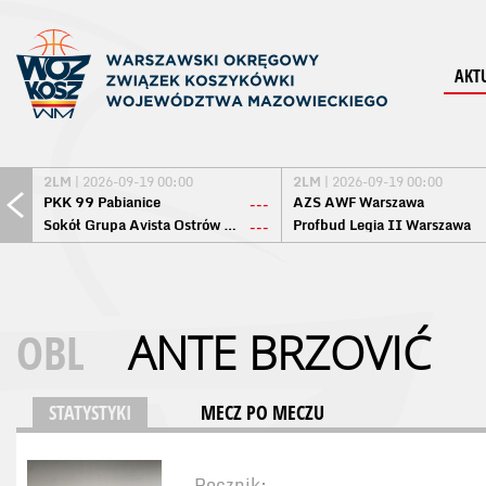
AKT
2LM
| 2026-09-19 00:00
2LM
| 2026-09-19 00:00
PKK 99 Pabianice
AZS AWF Warszawa
---
Sokół Grupa Avista Ostrów Maz.
Profbud Legia II Warszawa
---
OBL
ANTE BRZOVIĆ
STATYSTYKI
MECZ PO MECZU
Rocznik: