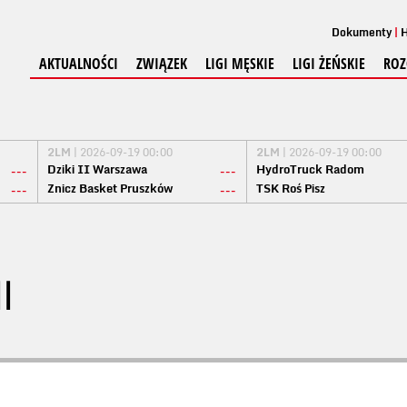
Dokumenty
H
AKTUALNOŚCI
ZWIĄZEK
LIGI MĘSKIE
LIGI ŻEŃSKIE
ROZ
2LM
| 2026-09-19 00:00
2LM
| 2026-09-19 00:00
Dziki II Warszawa
HydroTruck Radom
---
---
Znicz Basket Pruszków
TSK Roś Pisz
---
---
I