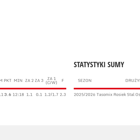
STATYSTYKI SUMY
ZA 1
M
PKT
MIN
ZA 2
ZA 3
F
SEZON
DRUŻY
(C/W)
11
3.6
12:18
1.1
0.1
1.2/1.7
2.3
2025/2026
Tasomix Rosiek Stal O