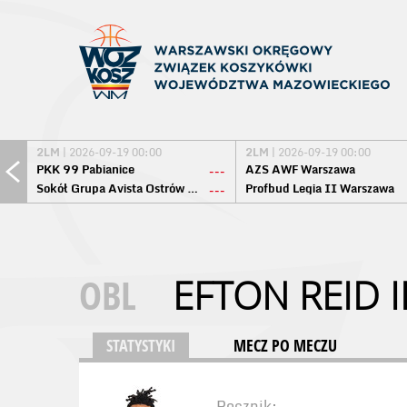
2LM
| 2026-09-19 00:00
2LM
| 2026-09-19 00:00
PKK 99 Pabianice
AZS AWF Warszawa
---
Sokół Grupa Avista Ostrów Maz.
Profbud Legia II Warszawa
---
OBL
EFTON REID II
STATYSTYKI
MECZ PO MECZU
Rocznik: