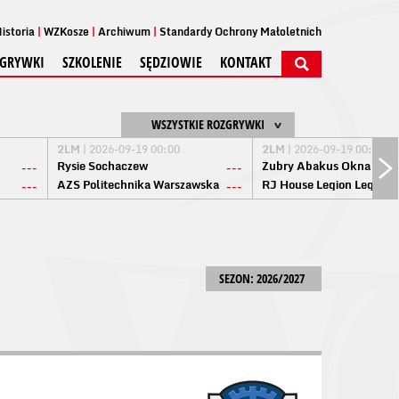
istoria
WZKosze
Archiwum
Standardy Ochrony Małoletnich
GRYWKI
SZKOLENIE
SĘDZIOWIE
KONTAKT
WSZYSTKIE ROZGRYWKI
2LM
| 2026-09-19 00:00
2LM
| 2026-09-19 00:00
Rysie Sochaczew
Żubry Abakus Okna Biał
---
---
AZS Politechnika Warszawska
RJ House Legion Legion
---
---
SEZON: 2026/2027