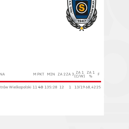
ZA 1
ZA 1
NA
M
PKT
MIN
ZA 2
ZA 3
F
(C/W)
%
strów Wielkopolski
11
40
135:28
12
1
13/19
68,42
25