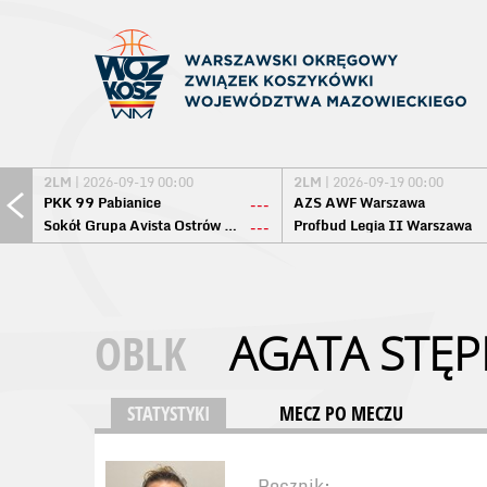
2LM
| 2026-09-19 00:00
2LM
| 2026-09-19 00:00
PKK 99 Pabianice
AZS AWF Warszawa
---
Sokół Grupa Avista Ostrów Maz.
Profbud Legia II Warszawa
---
OBLK
AGATA STĘP
STATYSTYKI
MECZ PO MECZU
Rocznik: