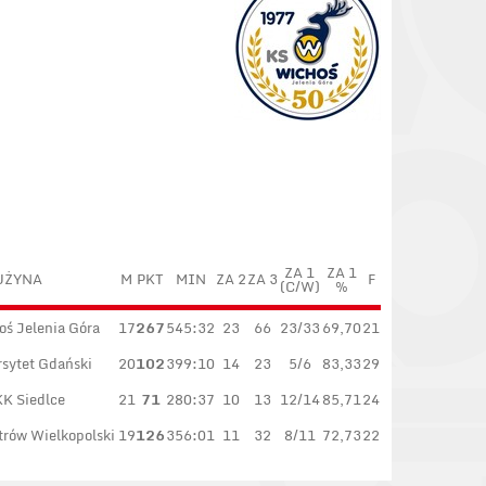
ZA 1
ZA 1
UŻYNA
M
PKT
MIN
ZA 2
ZA 3
F
(C/W)
%
oś Jelenia Góra
17
267
545:32
23
66
23/33
69,70
21
sytet Gdański
20
102
399:10
14
23
5/6
83,33
29
K Siedlce
21
71
280:37
10
13
12/14
85,71
24
trów Wielkopolski
19
126
356:01
11
32
8/11
72,73
22