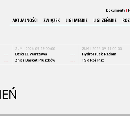
Dokumenty
H
AKTUALNOŚCI
ZWIĄZEK
LIGI MĘSKIE
LIGI ŻEŃSKIE
ROZ
2LM
| 2026-09-19 00:00
2LM
| 2026-09-19 00:00
Dziki II Warszawa
HydroTruck Radom
---
---
Znicz Basket Pruszków
TSK Roś Pisz
---
---
IEŃ