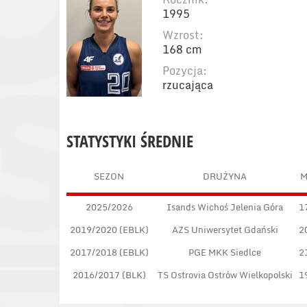
1995
Wzrost:
168 cm
Pozycja:
rzucająca
STATYSTYKI ŚREDNIE
SEZON
DRUŻYNA
2025/2026
Isands Wichoś Jelenia Góra
1
2019/2020 (EBLK)
AZS Uniwersytet Gdański
2
2017/2018 (EBLK)
PGE MKK Siedlce
2
2016/2017 (BLK)
TS Ostrovia Ostrów Wielkopolski
1