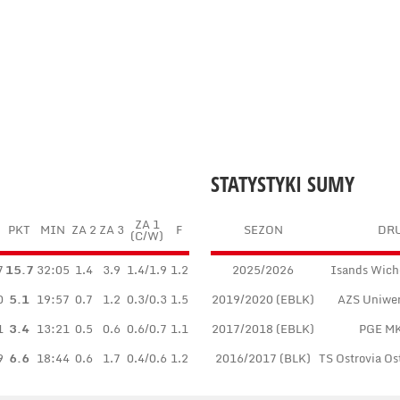
STATYSTYKI SUMY
ZA 1
M
PKT
MIN
ZA 2
ZA 3
F
SEZON
DR
(C/W)
7
15.7
32:05
1.4
3.9
1.4/1.9
1.2
2025/2026
Isands Wich
0
5.1
19:57
0.7
1.2
0.3/0.3
1.5
2019/2020 (EBLK)
AZS Uniwer
1
3.4
13:21
0.5
0.6
0.6/0.7
1.1
2017/2018 (EBLK)
PGE MK
9
6.6
18:44
0.6
1.7
0.4/0.6
1.2
2016/2017 (BLK)
TS Ostrovia Os