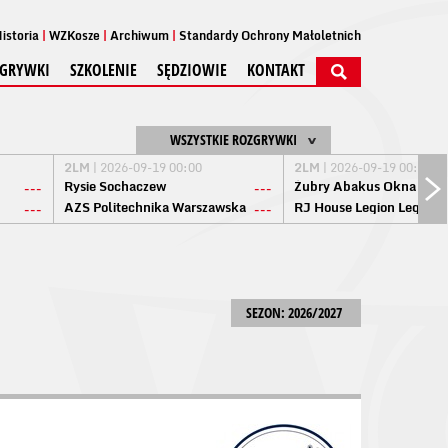
istoria
WZKosze
Archiwum
Standardy Ochrony Małoletnich
GRYWKI
SZKOLENIE
SĘDZIOWIE
KONTAKT
WSZYSTKIE ROZGRYWKI
2LM
| 2026-09-19 00:00
2LM
| 2026-09-19 00:00
Rysie Sochaczew
Żubry Abakus Okna Biał
---
---
AZS Politechnika Warszawska
RJ House Legion Legion
---
---
SEZON: 2026/2027