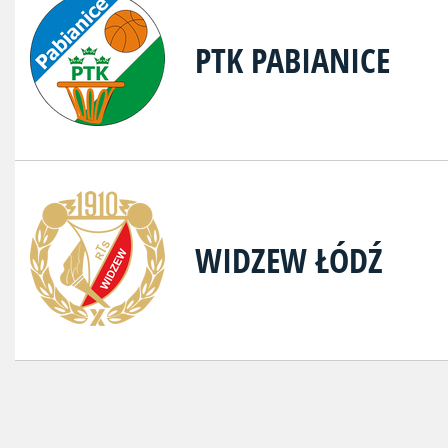
PTK PABIANICE
WIDZEW ŁÓDŹ