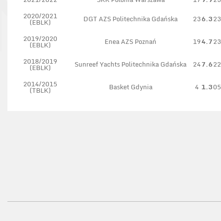
2020/2021
DGT AZS Politechnika Gdańska
23
6.3
23
(EBLK)
2019/2020
Enea AZS Poznań
19
4.7
23
(EBLK)
2018/2019
Sunreef Yachts Politechnika Gdańska
24
7.6
22
(EBLK)
2014/2015
Basket Gdynia
4
1.3
05
(TBLK)