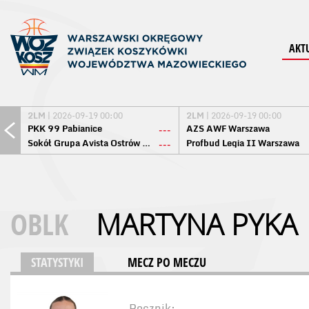
AKT
2LM
| 2026-09-19 00:00
2LM
| 2026-09-19 00:00
PKK 99 Pabianice
AZS AWF Warszawa
---
Sokół Grupa Avista Ostrów Maz.
Profbud Legia II Warszawa
---
OBLK
MARTYNA PYKA
STATYSTYKI
MECZ PO MECZU
Rocznik: