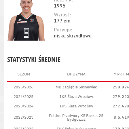
1995
Wzrost:
177 cm
Pozycja:
niska skrzydłowa
STATYSTYKI ŚREDNIE
SEZON
DRUŻYNA
M
PKT
M
2025/2026
MB Zagłębie Sosnowiec
25
8.8
24
2024/2025
1KS Ślęza Wrocław
27
9.2
23
2023/2024
1KS Ślęza Wrocław
27
7.4
28
Polskie Przetwory KS Basket 25
2022/2023
8
5.4
19
Bydgoszcz
2021/2022
SKK Polonia Warszawa
17
9.9
23