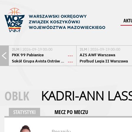
AKT
2LM
| 2026-09-19 00:00
2LM
| 2026-09-19 00:00
PKK 99 Pabianice
AZS AWF Warszawa
---
Sokół Grupa Avista Ostrów Maz.
Profbud Legia II Warszawa
---
OBLK
KADRI-ANN LAS
STATYSTYKI
MECZ PO MECZU
Rocznik: