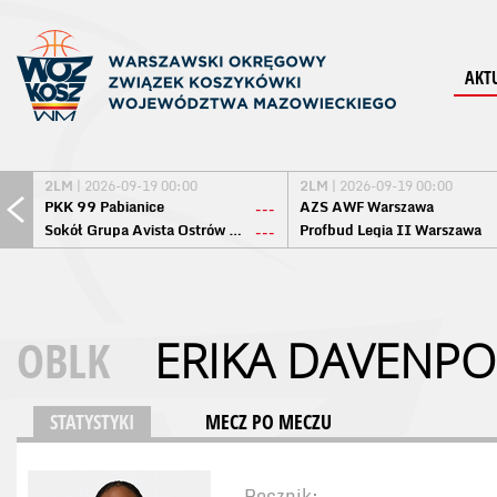
AKT
2LM
| 2026-09-19 00:00
2LM
| 2026-09-19 00:00
PKK 99 Pabianice
AZS AWF Warszawa
---
Sokół Grupa Avista Ostrów Maz.
Profbud Legia II Warszawa
---
OBLK
ERIKA DAVENPO
STATYSTYKI
MECZ PO MECZU
Rocznik: