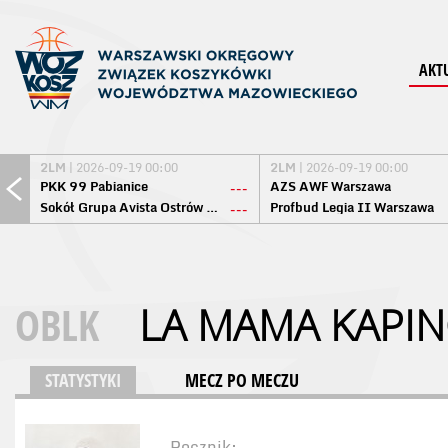
AKT
2LM
| 2026-09-19 00:00
2LM
| 2026-09-19 00:00
PKK 99 Pabianice
AZS AWF Warszawa
---
Sokół Grupa Avista Ostrów Maz.
Profbud Legia II Warszawa
---
OBLK
LA MAMA KAPI
STATYSTYKI
MECZ PO MECZU
Rocznik: