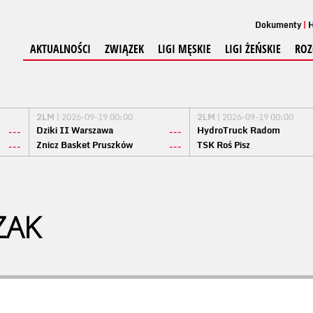
Dokumenty
H
AKTUALNOŚCI
ZWIĄZEK
LIGI MĘSKIE
LIGI ŻEŃSKIE
ROZ
2LM
| 2026-09-19 00:00
2LM
| 2026-09-19 00:00
Dziki II Warszawa
HydroTruck Radom
---
---
Znicz Basket Pruszków
TSK Roś Pisz
---
---
ZAK