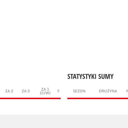
STATYSTYKI SUMY
ZA 1
ZA 2
ZA 3
F
SEZON
DRUŻYNA
(C/W)