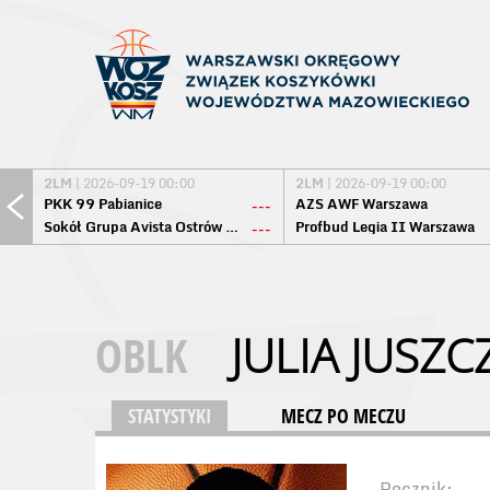
2LM
| 2026-09-19 00:00
2LM
| 2026-09-19 00:00
PKK 99 Pabianice
AZS AWF Warszawa
---
Sokół Grupa Avista Ostrów Maz.
Profbud Legia II Warszawa
---
OBLK
JULIA JUSZC
STATYSTYKI
MECZ PO MECZU
Rocznik: