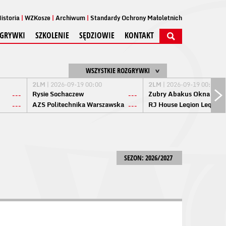
istoria
WZKosze
Archiwum
Standardy Ochrony Małoletnich
GRYWKI
SZKOLENIE
SĘDZIOWIE
KONTAKT
WSZYSTKIE ROZGRYWKI
2LM
| 2026-09-19 00:00
2LM
| 2026-09-19 00:00
Rysie Sochaczew
Żubry Abakus Okna Biał
---
---
AZS Politechnika Warszawska
RJ House Legion Legion
---
---
SEZON: 2026/2027