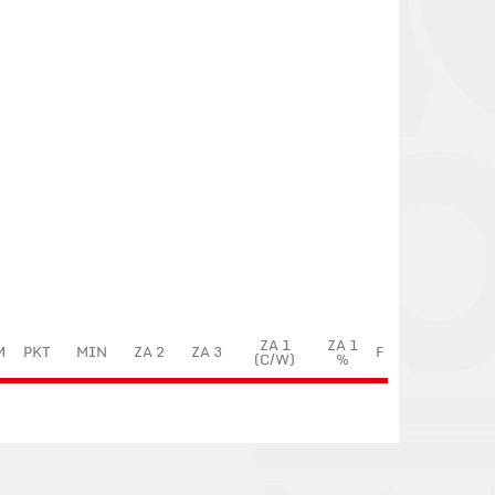
ZA 1
ZA 1
M
PKT
MIN
ZA 2
ZA 3
F
(C/W)
%