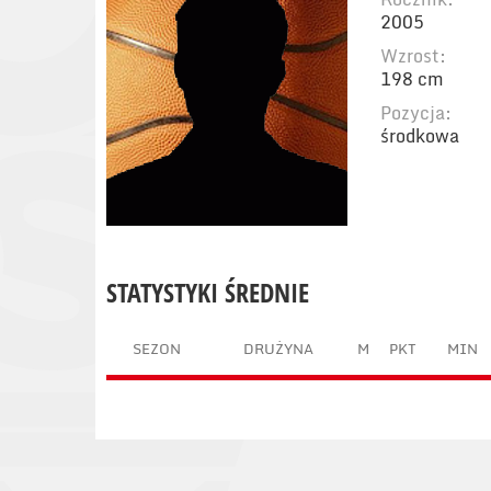
2005
Wzrost:
198 cm
Pozycja:
środkowa
STATYSTYKI ŚREDNIE
SEZON
DRUŻYNA
M
PKT
MIN